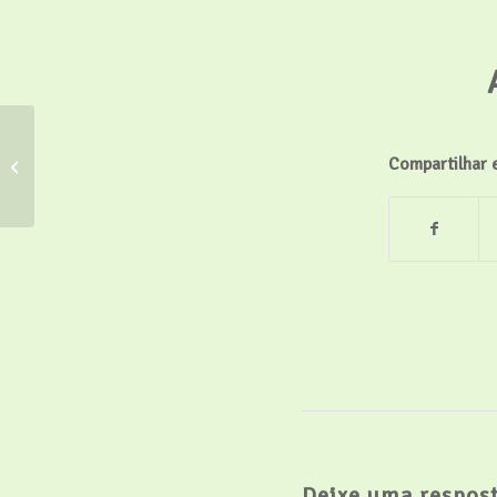
Reunião na Câmara de
Compartilhar 
Comércio Árabe
Brasileira
Deixe uma respos