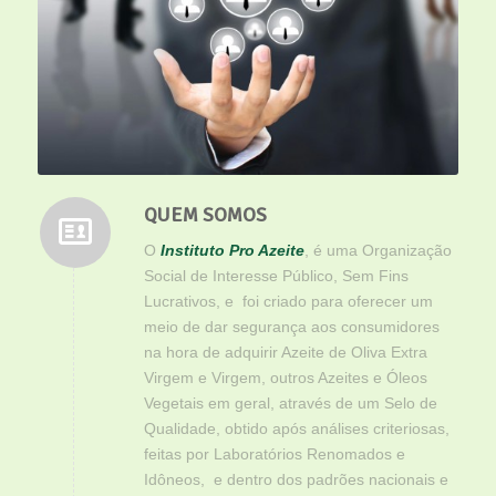
QUEM SOMOS
O
Instituto Pro Azeite
, é uma Organização
Social de Interesse Público, Sem Fins
Lucrativos, e foi criado para oferecer um
meio de dar segurança aos consumidores
na hora de adquirir Azeite de Oliva Extra
Virgem e Virgem, outros Azeites e Óleos
Vegetais em geral, através de um Selo de
Qualidade, obtido após análises criteriosas,
feitas por Laboratórios Renomados e
Idôneos, e dentro dos padrões nacionais e